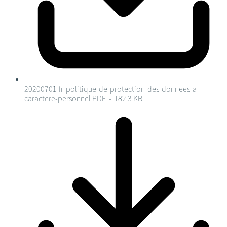
20200701-fr-politique-de-protection-des-donnees-a-
caractere-personnel
PDF - 182.3 KB