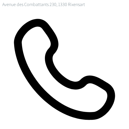
Avenue des Combattants 230, 1330 Rixensart