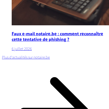
Faux e-mail notaire.be : comment reconnaître
cette tentative de phishing ?
6 juillet 2026
Plus d'actualités sur notaire.be