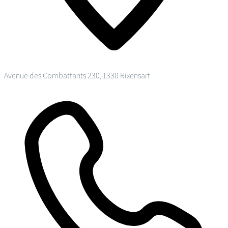
Avenue des Combattants 230, 1330 Rixensart