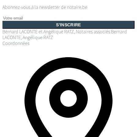
Abonnez-vous à la newsletter de notaire.be
S'INSCRIRE
Bernard LACONTE et Angélique RATZ, Notaires associés
Bernard
LACONTE, Angélique RATZ
Coordonnées